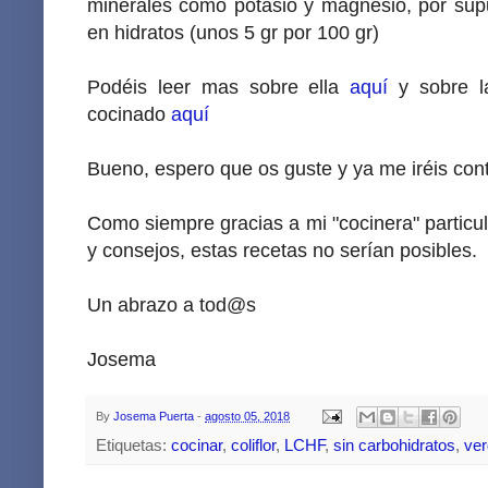
minerales como potasio y magnesio, por supu
en hidratos (unos 5 gr por 100 gr)
Podéis leer mas sobre ella
aquí
y sobre l
cocinado
aquí
Bueno, espero que os guste y ya me iréis con
Como siempre gracias a mi "cocinera" particula
y consejos, estas recetas no serían posibles.
Un abrazo a tod@s
Josema
By
Josema Puerta
-
agosto 05, 2018
Etiquetas:
cocinar
,
coliflor
,
LCHF
,
sin carbohidratos
,
ver