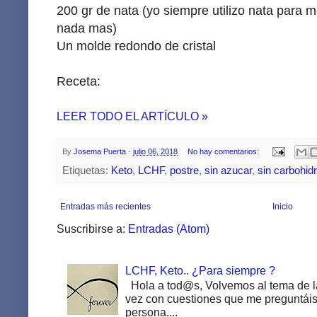
200 gr de nata (yo siempre utilizo nata para m
nada mas)
Un molde redondo de cristal
Receta:
LEER TODO EL ARTÍCULO »
By
Josema Puerta
-
julio 06, 2018
No hay comentarios:
Etiquetas:
Keto
,
LCHF
,
postre
,
sin azucar
,
sin carbohid
Entradas más recientes
Inicio
Suscribirse a:
Entradas (Atom)
LCHF, Keto.. ¿Para siempre ?
Hola a tod@s, Volvemos al tema de la
vez con cuestiones que me preguntáis 
persona....