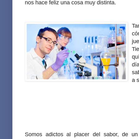
nos hace feliz una cosa muy distinta.
Ta
có
ju
Ti
qu
dí
sa
a 
Somos adictos al placer del sabor, de un s